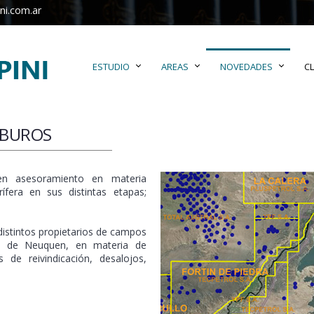
ni.com.ar
ESTUDIO
AREAS
NOVEDADES
CL
RBUROS
 en asesoramiento en materia
rífera en sus distintas etapas;
stintos propietarios de campos
a de Neuquen, en materia de
s de reivindicación, desalojos,