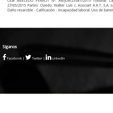
Citar ABELEDO PERROT Nº: AR/JUR/25587/2015 Tribunal: Cám
27/05/2015 Partes: Oviedo, Walter Luis c. Asociart A.R.T. S.A. s
Daño resarcible - Calificación - Incapacidad laboral. Uso de 
Siganos
Facebook
|
Twitter
|
LinkedIn