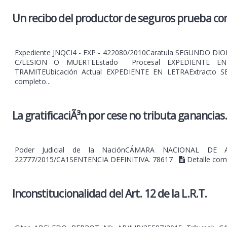
Un recibo del productor de seguros prueba co
Expediente JNQCI4 - EXP - 422080/2010Caratula SEGUNDO 
C/LESION O MUERTEEstado Procesal EXPEDIENTE EN 
TRAMITEUbicación Actual EXPEDIENTE EN LETRAExtract
completo...
La gratificaciÃ³n por cese no tributa ganancias.
Poder Judicial de la NaciónCÁMARA NACIONAL DE 
22777/2015/CA1SENTENCIA DEFINITIVA. 78617
Detalle comp
Inconstitucionalidad del Art. 12 de la L.R.T.